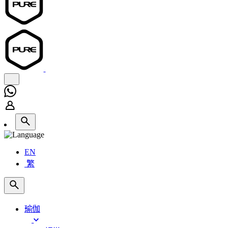
EN
繁
瑜伽