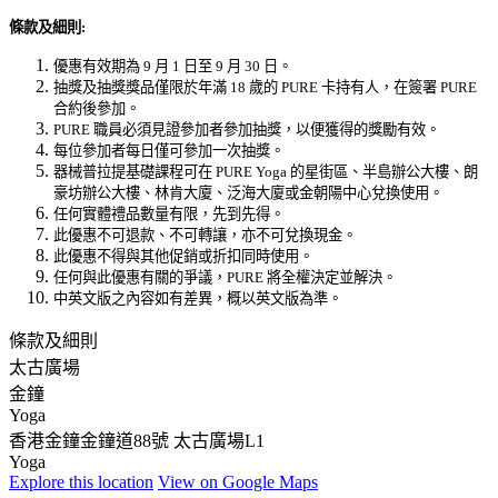
條款及細則
:
優惠有效期為 9 月 1 日至 9 月 30 日。
抽獎及抽獎獎品僅限於年滿 18 歲的 PURE 卡持有人，在簽署 PURE
合約後參加。
PURE 職員必須見證參加者參加抽獎，以便獲得的獎勵有效。
每位參加者每日僅可參加一次抽獎。
器械普拉提基礎課程可在 PURE Yoga 的星街區、半島辦公大樓、朗
豪坊辦公大樓、林肯大廈、泛海大廈或金朝陽中心兌換使用。
任何實體禮品數量有限，先到先得。
此優惠不可退款、不可轉讓，亦不可兌換現金。
此優惠不得與其他促銷或折扣同時使用。
任何與此優惠有關的爭議，PURE 將全權決定並解決。
中英文版之內容如有差異，概以英文版為準。
條款及細則
太古廣場
金鐘
Yoga
香港金鐘金鐘道88號 太古廣場L1
Yoga
Explore
this location
View on
Google Maps