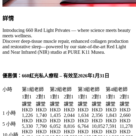
詳情
Introducing 660 Red Light Privates — where science meets beauty
meets wellness.
Discover deep-tissue muscle repair, enhanced collagen production
and restorative sleep—powered by our state-of-the-art Red Light
and Near Infrared (NIR) studio at PURE K11 Musea.
優惠價：660紅光私人療程 – 有效至2026年1月31日
小時
第1組老師
第2組老師
第3組老師
第4組老師
1對1
2對1
1對1
2對1
1對1
2對1
1對1
2對1
課堂
課堂
課堂
課堂
課堂
課堂
課堂
課堂
HKD
HKD
HKD
HKD
HKD
HKD
HKD
HKD
1 小時
1,226
1,740
1,435
2,044
1,634
2,356
1,843
2,660
HKD
HKD
HKD
HKD
HKD
HKD
HKD
HKD
5 小時
5,330
7,790
6,052
8,816
6,764
10,052
7,591
11,278
HKD
HKD
HKD
HKD
HKD
HKD
HKD
HKD
10 小時