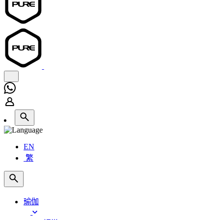
EN
繁
瑜伽