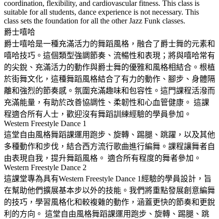
coordination, flexibility, and cardiovascular fitness. This class is
suitable for all students, dance experience is not necessary. This
class sets the foundation for all the other Jazz Funk classes.
爵士嘻哈
爵士嘻哈是一種充滿活力的舞蹈風格，融合了爵士舞的元素和
嘻哈技巧。這個類型強調節奏、流暢性和表現；將與嘻哈常有
的尖銳、充滿活力的動作與爵士舞的優雅和風格相結合。根植
於街舞文化，這種舞蹈風格結合了有力的動作、腳步、身體隔
離和強烈的節奏感。氛圍充滿趣味和包容性。這門課程活潑而
充滿能量，有助於改善協調性、柔韌性和心血管健康。 這課
程適合所有人士，歡迎沒有舞蹈訓練經驗的學員參加。
Western Freestyle Dance 1
這堂自由風格舞蹈課運用跑步、旋轉、踢腿、跳躍，以及其他
多種動作和步伐，結合西方流行歌曲進行編舞。課程讓舞者自
由表現自我，提升舞蹈風格。 適合所有程度的舞者參加。
Western Freestyle Dance 2
這課堂專為具有Western Freestyle Dance 1經驗的學員設計，旨
在幫助他們擴展基本步以外的技能。我們將重點發展創意編舞
的技巧，學習風格化和較複雜的動作，涵蓋更快的節奏和更銳
利的方向。 這堂自由風格舞蹈課運用跑步、旋轉、踢腿、跳