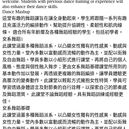
welcome. Students with previous dance training or experience will
also enhance their dance skills.
Dance Mashup
這堂有趣的舞蹈課旨在讓全身動起來。學生將跟隨一系列有趣
且充滿活力的編排動作，幫助提升協調性、柔韌性和肌肉線
條。 適合所有年齡層及各種舞蹈經驗的學生，包括初學者。
女系舞蹈1
此課堂涵蓋多種舞蹈派系，以凸顯女性獨有的性感美、動感與
女性力量。堂內多數以富動感而流暢的動作為主，並配以街舞
及自由舞蹈。學員多數以小組形式進行課堂，再將自己的個人
風格、態度與個性融入舞步；更由女系舞蹈基礎課堂所用到的
基本動作加以發展，再透過更複雜的舞蹈編排，讓學員體驗更
高層次的變奏動作。此課堂以輕鬆方式擁抱女性特質，學員可
學習透過身體語言及對節奏的自行詮釋，以探索自己的節奏感
及舞蹈潛質。 此課堂不論舞蹈經驗，具有舞蹈訓練或經驗更
佳。
女系舞蹈基礎
此課堂涵蓋多種舞蹈派系，以凸顯女性獨有的性感美、動感與
女性力量。堂內多數以富動感而流暢的動作為主，並配以街舞
及自由舞蹈。學員多數以小組形式進行課堂，再將自己的個人