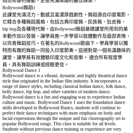
為您修身的運動，更是充滿樂趣的最佳娛樂！
Bollywood舞蹈1
此課堂充滿活力、動感且富濃厚戲劇性。舞蹈源自印度電影，
它糅合多種舞蹈風格，包括古典印度舞、民族舞、肚皮舞、
hip hop及各種現代舞。由Bollywood舞蹈基礎課堂所用到的基
本動作加以發展，讓學員進一步學習以肢體動作及面部表情，
以完善舞蹈技巧。在著名的Bollywood歌曲下，學員學習以獨
特而有趣的舞蹈一同投入印度節奏。這絕對是一個充滿趣味的
課堂，讓學員有效體驗印度文化和音樂。 適合所有程度學
員，具有舞蹈訓練或經驗更佳。
Bollywood Dance 1
Bollywood dance is a vibrant, dynamic and highly theatrical dance
style that originated in the Indian film industry. It incorporates a
range of dance styles, including classical Indian dance, folk dance,
belly dance, hip hop, and other varieties of modern dance.
Bollywood dance is a fun and engaging way to experience Indian
culture and music. Bollywood Dance 1 uses the foundation dance
skills developed in Bollywood Basics, students will continue to
perfect their dance techniques with more emphasis on body and
facial expressions through the unique and fun choreography set to
popular Bollywood songs. This class is suitable for all levels.
Students without previous dance training or experience are very