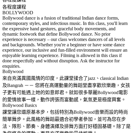
各程度課程
BOLLYWOOD
Bollywood dance is a fusion of traditional Indian dance forms,
contemporary styles, and infectious music. In this class, you'll learn
the expressive hand gestures, graceful body movements, and
dynamic footwork that define Bollywood dance. No prior
experience is necessary – our class welcomes dancers of all levels
and backgrounds. Whether you're a beginner or have some dance
experience, our inclusive and fun-filled environment will ensure an
enjoyable learning experience. Filming is allowed in this class if
done respectfully and without disruption. Ask the instructor for
enquiries.
Bollywood
來自充滿異國風情的印度，此課堂揉合了jazz、classical Indian
及Bangrah －－ 您將在高運動量的舞蹈堂盡享歡欣樂趣，女孩
子更有可能遇上她的如意郎君。就如很多華麗Bollywood電影
的愛情故事一樣，動作誇張而富動感，氣氛更是極度興奮。
Bollywood Basics
課堂讓您還原基本步，包括特別為Bollywood音樂而設的時尚
簡單舞步。此風格的舞蹈最適合初學者參加，並可為您在步
法、隊形、節奏、身體演繹及排舞方面打好穩固基礎。除了是