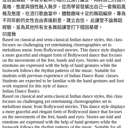
風格、態度與個性融入舞步，從而學習發展出自己一套舞蹈風
格及態度，在流行歌曲當中，體驗趣味十足的舞蹈編排，專為
不同年齡的女性自由表達創意，建立自信。 此課堂不論舞蹈
經驗，並為其他所有女系舞蹈課堂打下穩固基礎。
印度舞
Based on classical and semi-classical Indian dance styles, this class
focuses on challenging yet entertaining choreographies set to
melodious music from Bollywood movies. This dance style displays
a more graceful and elegant form of Bollywood dance that focuses
on the movements of the feet, hands and eyes. Stories are told and
emotions are expressed with the help of hand gestures while the
footwork follows the rhythm patterns of the music. Suitable for
students with previous experience of Indian Dance Basic classes.
Students are expected to be familiar with the hand gestures and foot
work required for this style of dance.
Indian Dance Basics
Based on classical and semi-classical Indian dance styles, this class
focuses on challenging yet entertaining choreographies set to
melodious music from Bollywood movies. This dance style displays
a more graceful and elegant form of Bollywood dance that focuses
on the movements of the feet, hands and eyes. Stories are told and
emotions are expressed with the help of hand gestures while the
footwork follows the rhythm patterns of the music. Suitable for all