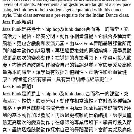
levels of students. Movements and gestures are taught at a slow pace
using techniques to help students get acquainted with this dance
style. This class serves as a pre-requisite for the Indian Dance class.
Jazz Funk舞蹈1
Jazz Funk是將爵士、hip hop及funk dance合而為一的課堂，充
滿活力、暢快、節奏分明，動作亦相當流暢。它融合多種舞蹈
風格，更包含戲劇和表演元素。由Jazz Funk舞蹈基礎課堂所用
到的基本動作加以發展，再透過更複雜的舞蹈編排，讓學員體
驗更高層次的變奏動作；在導師的專業帶領下，學員可投入節
奏，盡情透過肢體動作探索自己的舞蹈潛質。富節奏感及高能
量為本的課堂，讓學員有效提升協調性、靈活性和心血管健
康。 課堂適合所有學員，具有舞蹈訓練或經驗更佳。
Jazz Funk舞蹈1
Jazz Funk是將爵士、hip hop及funk dance合而為一的課堂，充
滿活力、暢快、節奏分明，動作亦相當流暢。它融合多種舞蹈
風格，更包含戲劇和表演元素。由Jazz Funk舞蹈基礎課堂所用
到的基本動作加以發展，再透過更複雜的舞蹈編排，讓學員體
驗更高層次的變奏動作；在導師的專業帶領下，學員可投入節
奏，盡情透過肢體動作探索自己的舞蹈潛質。富節奏感及高能