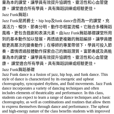
量為本的課堂，讓學員有效提升協調性、靈活性和心血管健
康。 課堂適合所有學員，具有舞蹈訓練或經驗更佳。
Jazz Funk舞蹈1
Jazz Funk是將爵士、hip hop及funk dance合而為一的課堂，充
滿活力、暢快、節奏分明，動作亦相當流暢。它融合多種舞蹈
風格，更包含戲劇和表演元素。由Jazz Funk舞蹈基礎課堂所用
到的基本動作加以發展，再透過更複雜的舞蹈編排，讓學員體
驗更高層次的變奏動作；在導師的專業帶領下，學員可投入節
奏，盡情透過肢體動作探索自己的舞蹈潛質。富節奏感及高能
量為本的課堂，讓學員有效提升協調性、靈活性和心血管健
康。 課堂適合所有學員，具有舞蹈訓練或經驗更佳。
Jazz Funk舞蹈基礎
Jazz Funk dance is a fusion of jazz, hip hop, and funk dance. This
style of dance is characterized by its energetic and upbeat
choreography, syncopated rhythms, and fluid movements. Jazz Funk
dance incorporates a variety of dancing techniques and often
includes elements of theatricality and performance. In this class,
students can expect to learn a range of dance techniques and a basic
choreography, as well as combinations and routines that allow them
to express themselves through dance and performance. The upbeat
and high-energy nature of the class benefits students with improved