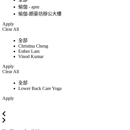
瑜伽 - apm
瑜伽-朗豪坊辦公大樓
Apply
Clear All
全部
Christina Cheng
Esther Lam
Vinod Kumar
Apply
Clear All
全部
Lower Back Care Yoga
Apply