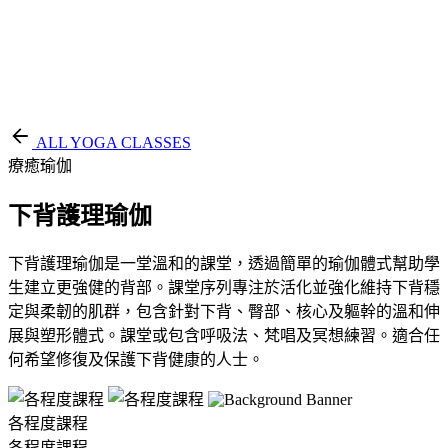
EN
繁
免費通行證
ALL YOGA CLASSES
療癒瑜伽
下背護理瑜伽
下背護理瑜伽是一堂溫和的課堂，透過簡單的瑜伽體式幫助學
生建立更強健的背部。課堂序列專注於活化並強化維持下背穩
定與柔韌的肌群，包含針對下背、臀部、核心及軀幹的溫和伸
展與塑形體式。課堂或包含呼吸法、梵唱及冥想練習。適合任
何希望修復及保護下背健康的人士。
各程度課程
各程度課程