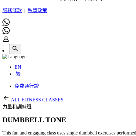
服務條款
|
私隱政策
EN
繁
免費通行證
ALL FITNESS CLASSES
力量和訓練班
DUMBBELL TONE
This fun and engaging class uses single dumbbell exercises performed 