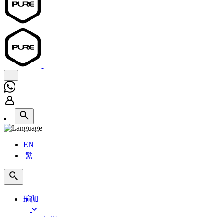
EN
繁
瑜伽