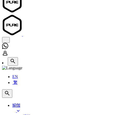
EN
繁
瑜伽