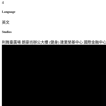
4
Language
英文
Studios
利舞臺廣場
朗豪坊辦公大樓 (健身)
建業榮基中心
國際金融中