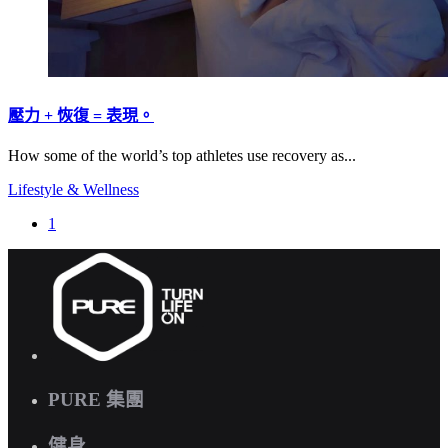
壓力 + 恢復 = 表現。
How some of the world’s top athletes use recovery as...
Lifestyle & Wellness
1
PURE 集團
健身