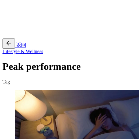
EN
繁
免費通行證
返回
Lifestyle & Wellness
Peak performance
Tag