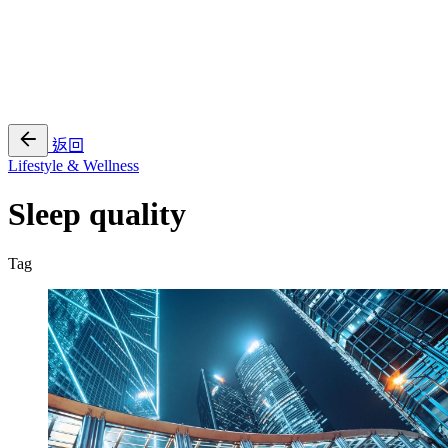
EN
繁
免費通行證
返回
Lifestyle & Wellness
Sleep quality
Tag