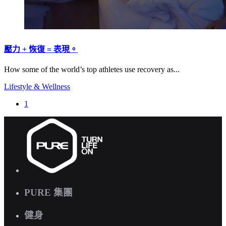
壓力 + 恢復 = 表現。
How some of the world’s top athletes use recovery as...
Lifestyle & Wellness
1
PURE 集團
健身