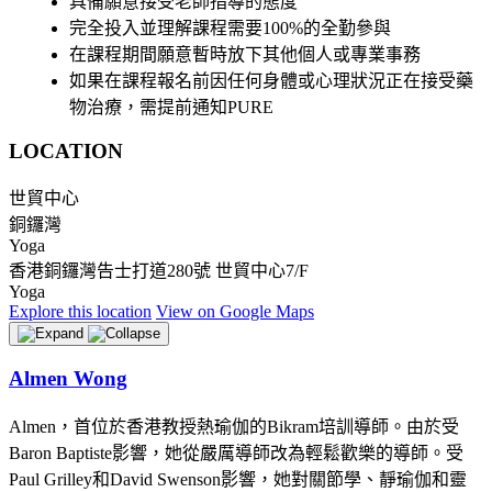
具備願意接受老師指導的態度
完全投入並理解課程需要100%的全勤參與
在課程期間願意暫時放下其他個人或專業事務
如果在課程報名前因任何身體或心理狀況正在接受藥
物治療，需提前通知PURE
LOCATION
世貿中心
銅鑼灣
Yoga
香港銅鑼灣告士打道280號 世貿中心7/F
Yoga
Explore
this location
View on
Google Maps
Almen Wong
Almen，首位於香港教授熱瑜伽的Bikram培訓導師。由於受
Baron Baptiste影響，她從嚴厲導師改為輕鬆歡樂的導師。受
Paul Grilley和David Swenson影響，她對關節學、靜瑜伽和靈