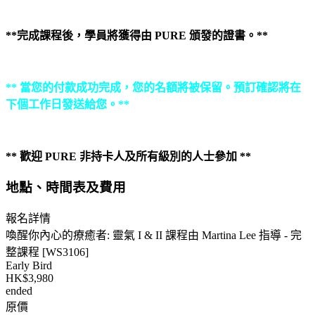
**完成課程後，學員將獲得由 PURE 頒發的證書。**
** 當您的付款成功完成，您的名額將被保留。預訂確認將在
下個工作日發送給您。**
** 歡迎 PURE 非持卡人及所有級別的人士參加 **
地點、時間表及費用
報名詳情
喚醒你內心的療癒者: 靈氣 I & II 課程由 Martina Lee 指導 - 完
整課程 [WS3106]
Early Bird
HK$3,980
ended
原價