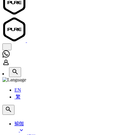
EN
繁
瑜伽