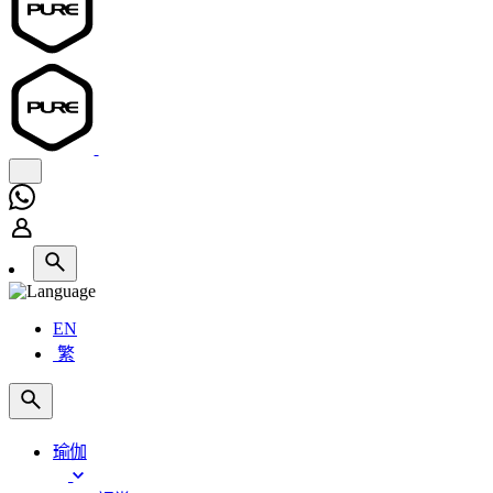
EN
繁
瑜伽