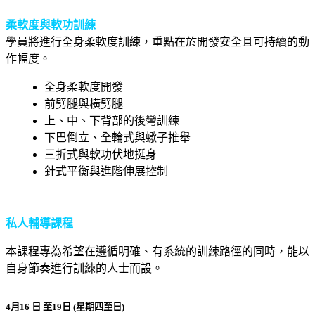
柔軟度與軟功訓練
學員將進行全身柔軟度訓練，重點在於開發安全且可持續的動
作幅度。
全身柔軟度開發
前劈腿與橫劈腿
上、中、下背部的後彎訓練
下巴倒立、全輪式與蠍子推舉
三折式與軟功伏地挺身
針式平衡與進階伸展控制
私人輔導課程
本課程專為希望在遵循明確、有系統的訓練路徑的同時，能以
自身節奏進行訓練的人士而設。
4
月
16
日 至
19
日
(
星期四至日
)