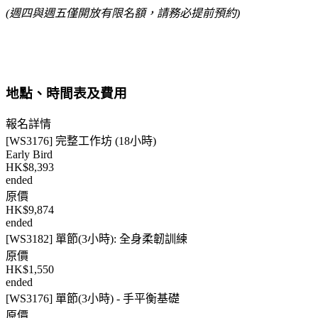
(
週四與週五僅開放有限名額，請務必提前預約
)
地點、時間表及費用
報名詳情
[WS3176] 完整工作坊 (18小時)
Early Bird
HK$8,393
ended
原價
HK$9,874
ended
[WS3182] 單節(3小時): 全身柔韌訓練
原價
HK$1,550
ended
[WS3176] 單節(3小時) - 手平衡基礎
原價