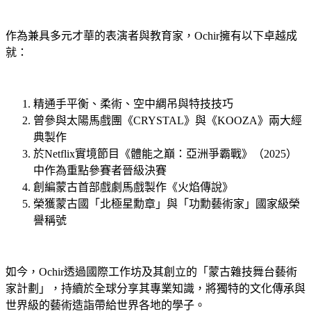
作為兼具多元才華的表演者與教育家，Ochir擁有以下卓越成
就：
精通手平衡、柔術、空中綢吊與特技技巧
曾參與太陽馬戲團《CRYSTAL》與《KOOZA》兩大經
典製作
於Netflix實境節目《體能之巔：亞洲爭霸戰》（2025）
中作為重點參賽者晉級決賽
創編蒙古首部戲劇馬戲製作《火焰傳說》
榮獲蒙古國「北極星勳章」與「功勳藝術家」國家級榮
譽稱號
如今，Ochir透過國際工作坊及其創立的「蒙古雜技舞台藝術
家計劃」，持續於全球分享其專業知識，將獨特的文化傳承與
世界級的藝術造詣帶給世界各地的學子。