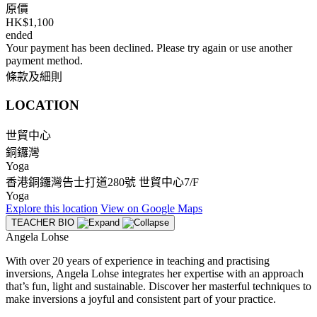
原價
HK$1,100
ended
Your payment has been declined. Please try again or use another
payment method.
條款及細則
LOCATION
世貿中心
銅鑼灣
Yoga
香港銅鑼灣告士打道280號 世貿中心7/F
Yoga
Explore
this location
View on
Google Maps
TEACHER BIO
Angela Lohse
With over 20 years of experience in teaching and practising
inversions, Angela Lohse integrates her expertise with an approach
that’s fun, light and sustainable. Discover her masterful techniques to
make inversions a joyful and consistent part of your practice.