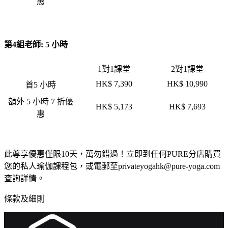
惠
第4組老師: 5 小時
1對1課堂
2對1課堂
HK$ 7,390
HK$ 10,990
首5 小時
額外 5 小時 7 折優
HK$ 5,173
HK$ 7,693
惠
此尊享優惠僅限10天，萬勿錯過！立即到任何PURE分店購買
您的私人瑜伽課程包，或電郵至privateyogahk@pure-yoga.com
查詢詳情。
條款及細則