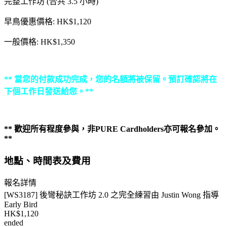
完整工作坊 (合共 3.5 小時)
早鳥優惠價格: HK$1,120
一般價格: HK$1,350
** 當您的付款成功完成，您的名額將被保留。預訂確認將在
下個工作日發送給您。**
** 歡迎所有程度參與，非PURE Cardholders亦可報名參加。
**
地點、時間表及費用
報名詳情
[WS3187] 後彎秘訣工作坊 2.0 之完全練習由 Justin Wong 指導
Early Bird
HK$1,120
ended