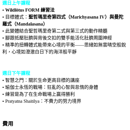
週日上午課程
•
Wildlōtus FORM 練習法
• 目標體式：
聖哲瑪里奇第四式（Marichyasana IV）與曼陀
羅式（Mandalasana）
• 此變體結合聖哲瑪里奇第二式與第三式的動作精髓
• 腳跟抵壓肚臍與背後交扣的雙手能活化肚臍周圍神經
• 精準的扭轉體式能帶來心境的平衡——思緒如無雲晴空般銳
利，心境如澄澈白日下的海洋般平靜
週日下午課程
• 智慧之門：關於生命更高目標的講座
• 瑜伽士永恆的戰場：狂亂的心智與怠惰的身體
• 練習是為了在生命戰場上贏得勝利
• Pratyatna Shaitilya：不費力的努力境界
費用