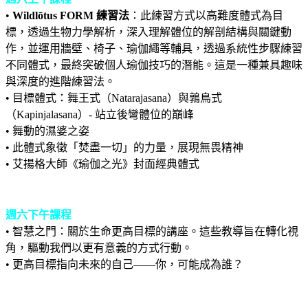
•
Wildlōtus FORM 練習法
：此練習方式以高難度體式為目
標，透過生物力學解析，深入理解體位的解剖結構與關鍵動
作，並運用牆壁、椅子、瑜伽繩等輔具，透過系統性步驟練習
不同體式，最終突破個人瑜伽技巧的潛能。這是一種兼具趣味
與深度的進階練習法。
• 目標體式：舞王式（Natarajasana）與鶉鳥式
（Kapinjalasana）- 站立後彎體位的巔峰
• 舞動的濕婆之姿
• 此體式象徵「焚盡一切」的力量，展現無畏精神
• 艾揚格大師《瑜伽之光》封面經典體式
週六下午課程
• 智慧之門：關於生命更高目標的講座。這些教導旨在轉化視
角，驅動我們以更有意義的方式行動。
• 更高目標指向未來的自己——你，可能成為誰？