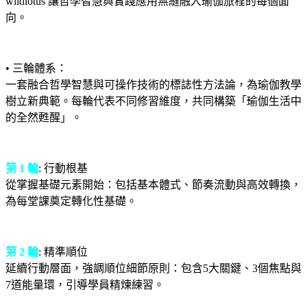
wildlōtus 讓哲學智慧與實踐應用無縫融入瑜伽旅程的每個面
向。
• 三輪體系：
一套融合哲學智慧與可操作技術的標誌性方法論，為瑜伽教學
樹立新典範。每輪代表不同修習維度，共同構築「瑜伽生活中
的全然甦醒」。
第 1 輪
: 行動根基
從掌握基礎元素開始：包括基本體式、節奏流動與高效轉換，
為每堂課奠定轉化性基礎。
第 2 輪
: 精準順位
延續行動層面，強調順位細節原則：包含5大關鍵、3個焦點與
7道能量環，引導學員精煉練習。