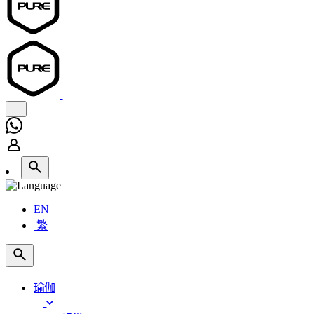
EN
繁
瑜伽