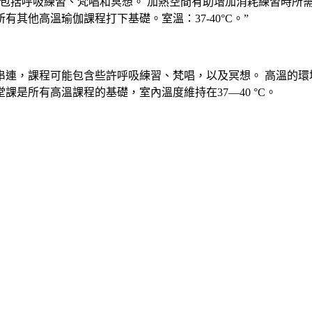
或包括呼吸練習、梵唱和冥想。 加熱空間有助增加消耗練習時所
其他高溫瑜伽課程打下基礎。室溫：37-40°C。”
串連，課程可能包含些許呼吸練習、梵唱，以及冥想。 高溫的環
是所有高溫課程的基礎，室內溫度維持在37—40 °C。