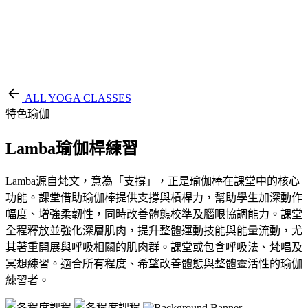
EN
繁
免費通行證
ALL YOGA CLASSES
特色瑜伽
Lamba瑜伽桿練習
Lamba源自梵文，意為「支撐」，正是瑜伽棒在課堂中的核心
功能。課堂借助瑜伽棒提供支撐與槓桿力，幫助學生加深動作
幅度、增強柔韌性，同時改善體態校準及腦眼協調能力。課堂
全程釋放並強化深層肌肉，提升整體運動技能與能量流動，尤
其著重開展與呼吸相關的肌肉群。課堂或包含呼吸法、梵唱及
冥想練習。適合所有程度、希望改善體態與整體靈活性的瑜伽
練習者。