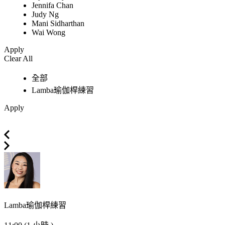
Jennifa Chan
Judy Ng
Mani Sidharthan
Wai Wong
Apply
Clear All
全部
Lamba瑜伽桿練習
Apply
Lamba瑜伽桿練習