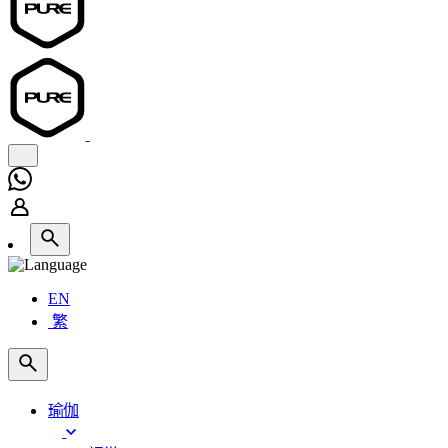
EN
繁
瑜伽