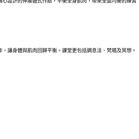
精心設計的伸展體式作結，平衡全身肌肉，帶來全面均衡的練習
作，讓身體與肌肉回歸平衡。課堂更包括調息法、梵唱及冥想。