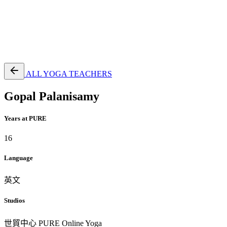
EN
繁
免費通行證
ALL YOGA TEACHERS
Gopal Palanisamy
Years at PURE
16
Language
英文
Studios
世貿中心
PURE Online Yoga