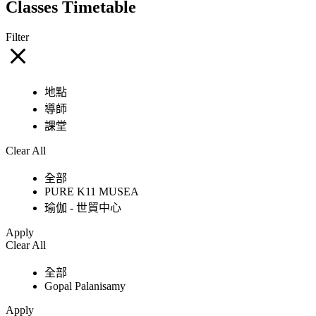
Classes Timetable
Filter
地點
導師
課堂
Clear All
全部
PURE K11 MUSEA
瑜伽 - 世貿中心
Apply
Clear All
全部
Gopal Palanisamy
Apply