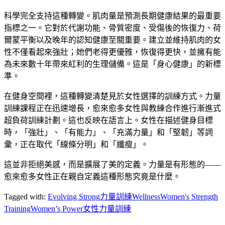
科學完全支持這種轉變。肌肉量是預測長期健康結果的最重要
指標之一。它對於代謝功能、骨質密度、受傷後的恢復力、荷
爾蒙平衡以及晚年的認知健康至關重要。建立並維持肌肉的女
性不僅看起來強壯；她們老得更優雅，恢復得更快，並擁有能
為未來數十年帶來紅利的生理儲備。這是「身心健康」的新標
準。
在健身空間裡，這種轉變清楚見於女性選擇的訓練方式。力量
訓練課程正在迅速增長，愈來愈多女性與教練合作進行漸進式
超負荷訓練計劃。這也反映在語言上。女性在描述健身目標
時，「強壯」、「有能力」、「充滿力量」和「堅韌」等詞
彙，正在取代「線條分明」和「纖瘦」。
這並非拒絕美感，而是擴展了美的定義。力量是有形態的——
愈來愈多女性正在親自定義這種形態究竟是什麼。
Tagged with:
Evolving Strong
力量訓練
Wellness
Women's Strength
Training
Women’s Power
女性力量訓練