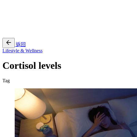
EN
繁
免費通行證
返回
Lifestyle & Wellness
Cortisol levels
Tag