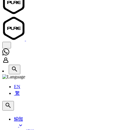
EN
繁
瑜伽