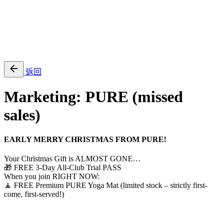
EN
繁
免費通行證
返回
Marketing: PURE (missed
sales)
EARLY MERRY CHRISTMAS FROM PURE!
Your Christmas Gift is ALMOST GONE…
🎁 FREE 3-Day All-Club Trial PASS
When you join RIGHT NOW:
🧘 FREE Premium PURE Yoga Mat (limited stock – strictly first-
come, first-served!)