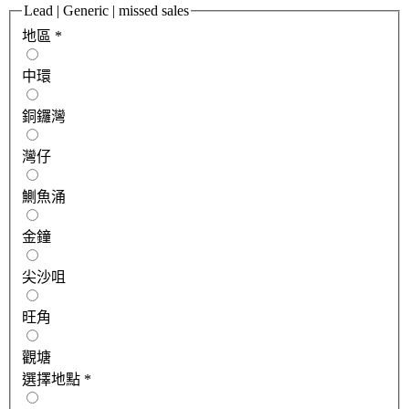
Lead | Generic | missed sales
地區
*
中環
銅鑼灣
灣仔
鰂魚涌
金鐘
尖沙咀
旺角
觀塘
選擇地點
*