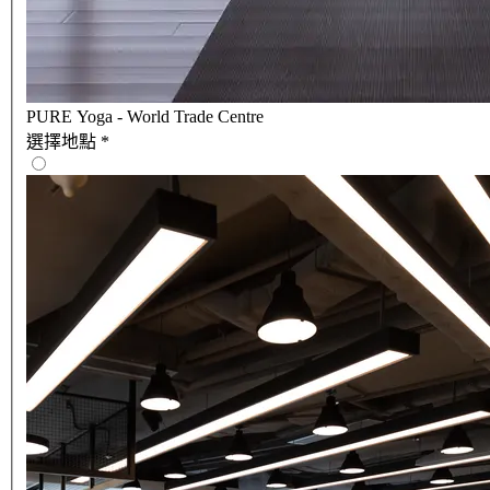
PURE Yoga - World Trade Centre
選擇地點
*