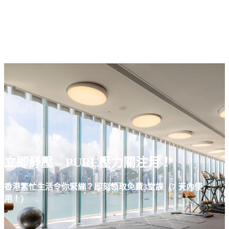
EN
繁
免費通行證
立即紓壓 – PURE壓力關注月！
香港繁忙生活令你緊繃？即刻領取免費3堂課（7 天內使
用！）