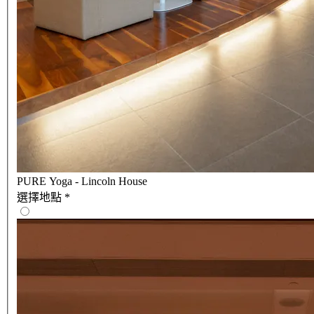
PURE Yoga - Lincoln House
選擇地點
*