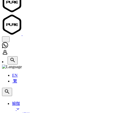
EN
繁
瑜伽