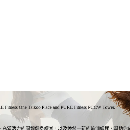
RE Fitness One Taikoo Place and PURE Fitness PCCW Tower.
、充滿活力的團體健身課堂，以及煥然一新的瑜伽課程，幫助你