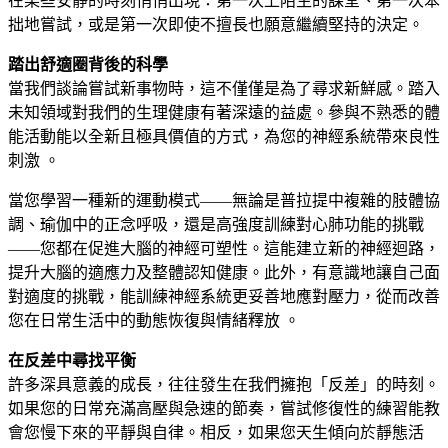
在某些安靜的時刻悄悄出現：第一次上陌生的課堂、第一次笨
拙地嘗試，或是第一次即使不擅長也願意繼續堅持的決定。
踏出舒適圈背後的科學
當我們談論嘗試新事物時，這不僅僅是為了尋求新鮮感。踏入
未知領域對我們的生理健康有著深遠的益處。參與不熟悉的體
能活動能以全新且極具價值的方式，為您的神經系統帶來良性
刺激 。
當您學習一種新的運動模式——無論是普拉提中複雜的肢體協
調、瑜伽中的正念呼吸，還是高強度訓練對心肺功能的挑戰
——您都在促進大腦的神經可塑性。這能建立新的神經迴路，
提升大腦的適應力及整體認知健康。此外，有意識地讓自己面
對適度的挑戰，能訓練神經系統更妥善地應對壓力，從而改善
您在日常生活中的動態恢復與情緒釋放 。
在反差中尋找平衡
許多深具意義的成長，往往發生在我們擁抱「反差」的時刻。
如果您的日常充滿高壓與急速的節奏，嘗試修復性的練習能教
會您慢下來的平靜與自律。相反，如果您天生傾向於靜態活