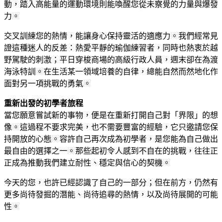
動，踏入高能量的運動環境則能喚醒您從未察覺的力量與爆發
力。
交叉訓練您的熱情，能讓身心保持靈活的適應力。我們經常見
證這種迷人的反差：熱愛平靜的瑜伽練習者，同時也熱衷於越
野駕駛的刺激；平日穿梭商場的高級行政人員，週末卻在為渡
海泳特訓。在生活某一領域培養的自律，總能自然而然地化作
面對另一項挑戰的勇氣。
重新出發的初學者旅程
當您願意嘗試新的事物，便是在重新打開自己對「界限」的想
像。這過程不要求完美，也不需要豐富的經驗，它只邀請您保
持開放的心態。容許自己再次成為初學者，是您能為自己做出
最自由的選擇之一。那些起初令人感到不自在的挑戰，往往正
正成為推動我們建立耐性、穩定與信心的契機。
今天的您，也許已經認識了自己的一部分；但在前方，仍然有
更多尚待發掘的潛能、尚待追尋的熱情，以及尚待展開的可能
性。