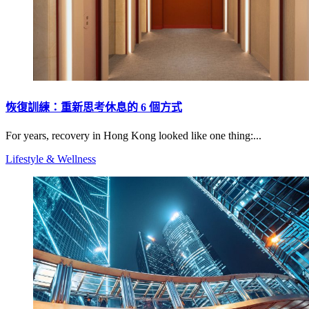
恢復訓練：重新思考休息的 6 個方式
For years, recovery in Hong Kong looked like one thing:...
Lifestyle & Wellness