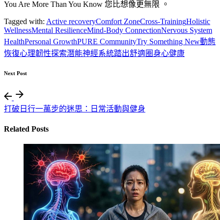
You Are More Than You Know 您比想像更無限 。
Tagged with:
Active recovery
Comfort Zone
Cross-Training
Holistic
Wellness
Mental Resilience
Mind-Body Connection
Nervous System
Health
Personal Growth
PURE Community
Try Something New
動態
恢復
心理韌性
探索潛能
神經系統
踏出舒適圈
身心健康
Next Post
打破日行一萬步的迷思：日常活動與健身
Related Posts