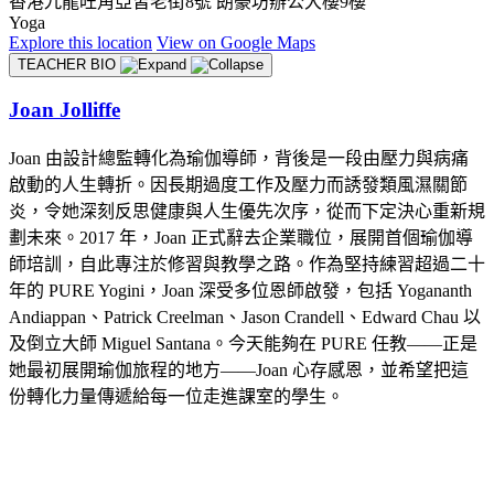
香港九龍旺角亞皆老街8號 朗豪坊辦公大樓9樓
Yoga
Explore
this location
View on
Google Maps
TEACHER BIO
Joan Jolliffe
Joan 由設計總監轉化為瑜伽導師，背後是一段由壓力與病痛
啟動的人生轉折。因長期過度工作及壓力而誘發類風濕關節
炎，令她深刻反思健康與人生優先次序，從而下定決心重新規
劃未來。2017 年，Joan 正式辭去企業職位，展開首個瑜伽導
師培訓，自此專注於修習與教學之路。作為堅持練習超過二十
年的 PURE Yogini，Joan 深受多位恩師啟發，包括 Yogananth
Andiappan、Patrick Creelman、Jason Crandell、Edward Chau 以
及倒立大師 Miguel Santana。今天能夠在 PURE 任教——正是
她最初展開瑜伽旅程的地方——Joan 心存感恩，並希望把這
份轉化力量傳遞給每一位走進課室的學生。