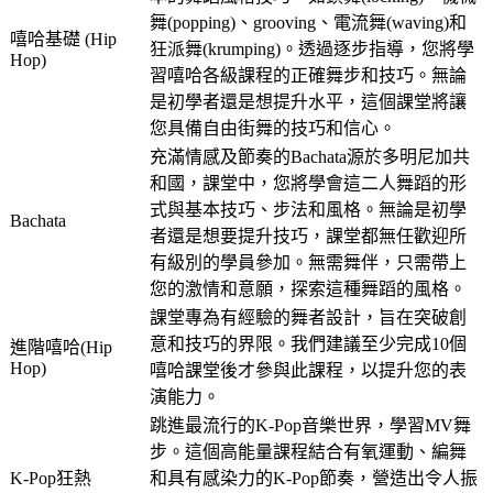
舞(popping)、grooving、電流舞(waving)和
嘻哈基礎 (Hip
狂派舞(krumping)。透過逐步指導，您將學
Hop)
習嘻哈各級課程的正確舞步和技巧。無論
是初學者還是想提升水平，這個課堂將讓
您具備自由街舞的技巧和信心。
充滿情感及節奏的Bachata源於多明尼加共
和國，課堂中，您將學會這二人舞蹈的形
式與基本技巧、步法和風格。無論是初學
Bachata
者還是想要提升技巧，課堂都無任歡迎所
有級別的學員參加。無需舞伴，只需帶上
您的激情和意願，探索這種舞蹈的風格。
課堂專為有經驗的舞者設計，旨在突破創
意和技巧的界限。我們建議至少完成10個
進階嘻哈(Hip
Hop)
嘻哈課堂後才參與此課程，以提升您的表
演能力。
跳進最流行的K-Pop音樂世界，學習MV舞
步。這個高能量課程結合有氧運動、編舞
K-Pop狂熱
和具有感染力的K-Pop節奏，營造出令人振