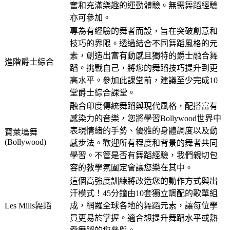
奮和充滿樂趣的運動體驗。無需舞蹈經驗
亦可參加。
專為有經驗的舞者而設，旨在突破創意和
技巧的界限。透過結合不同舞蹈風格的元
素，創造出富有動感且獨特的爵士融合舞
進階爵士綜合
蹈。挑戰自己，將您的舞蹈技巧提升到更
高水平。參加此課堂前，建議至少完成10
堂爵士綜合課堂。
融合印度傳統舞蹈與現代風格，配搭富有
感染力的音樂，您將學習Bollywood世界中
表現情緒的手勢、優雅的身體調度以及動
寶萊塢舞
(Bollywood)
感步法。歡迎所有程度和背景的舞者共同
學習。不管是否有舞蹈經驗，我們親切包
容的教學氛圍定會讓您樂在其中。
這個高強度訓練將改造您的動作方式與出
汗模式！45分鐘由10套獨立調配的歌單組
Les Mills舞蹈
成，網羅全球各地的舞蹈元素，讓每位學
員更易於掌握。適合想提升舞蹈水平或熱