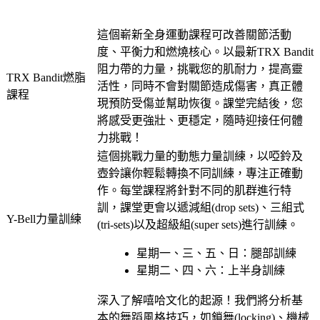
這個嶄新全身運動課程可改善關節活動
度、平衡力和燃燒核心。以最新TRX Bandit
阻力帶的力量，挑戰您的肌耐力，提高靈
TRX Bandit燃脂
活性，同時不會對關節造成傷害，真正體
課程
現預防受傷並幫助恢復。課堂完結後，您
將感受更強壯、更穩定，隨時迎接任何體
力挑戰！
這個挑戰力量的動態力量訓練，以啞鈴及
壺鈴讓你輕鬆轉換不同訓練，專注正確動
作。每堂課程將針對不同的肌群進行特
訓，課堂更會以遞減組(drop sets)、三組式
Y-Bell力量訓練
(tri-sets)以及超級組(super sets)進行訓練。
星期一、三、五、日：腿部訓練
星期二、四、六：上半身訓練
深入了解嘻哈文化的起源！我們將分析基
本的舞蹈風格技巧，如鎖舞(locking)、機械