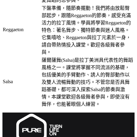
愛舞蹈的您參與。
下盤準備，隨節奏擺動！我們將由放鬆臀
部起步，跟隨Reggaeton的節奏，感受充滿
活力的拉丁風情。學員將學習Reggaeton的
Reggaeton
特色：著名舞步、獨特節奏與迷人風格。
它集嘻哈、Reggaeton與拉丁元素於一身，
請自帶熱情投入課堂。歡迎各級舞者參
與。
薩爾薩舞(Salsa)是拉丁美洲具代表性的舞蹈
風格之一。課堂將掌握不同流派的基礎，
包括優美的手臂動作、誘人的臀部動作以
Salsa
及雙人流暢舞動的技巧。不管您是否具舞
蹈基礎，都可深入探索Salsa的節奏與激
情。本課堂歡迎各級舞者參與，即使沒有
舞伴，也能著眼個人練習。