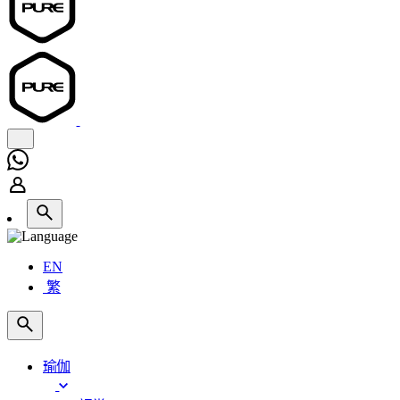
EN
繁
瑜伽